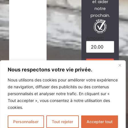
et aider
notre
prochain.
Amount:
Donate
Nous respectons votre vie privée.
Nous utilisons des cookies pour améliorer votre expérience
OU
de navigation, diffuser des publicités ou des contenus
IBAN : CH85
personnalisés et analyser notre trafic. En cliquant sur «
0900 0000
Tout accepter », vous consentez à notre utilisation des
1200 8306 4
cookies.
FRERES DE
NOS FRERES
Personnaliser
Tout rejeter
Accepter tout
IDE CHE-