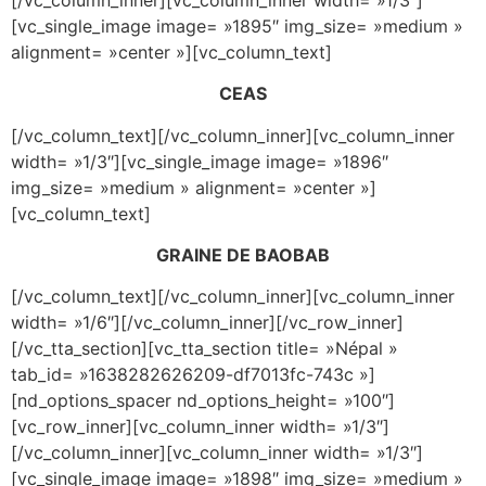
[vc_single_image image= »1895″ img_size= »medium »
alignment= »center »][vc_column_text]
CEAS
[/vc_column_text][/vc_column_inner][vc_column_inner
width= »1/3″][vc_single_image image= »1896″
img_size= »medium » alignment= »center »]
[vc_column_text]
GRAINE DE BAOBAB
[/vc_column_text][/vc_column_inner][vc_column_inner
width= »1/6″][/vc_column_inner][/vc_row_inner]
[/vc_tta_section][vc_tta_section title= »Népal »
tab_id= »1638282626209-df7013fc-743c »]
[nd_options_spacer nd_options_height= »100″]
[vc_row_inner][vc_column_inner width= »1/3″]
[/vc_column_inner][vc_column_inner width= »1/3″]
[vc_single_image image= »1898″ img_size= »medium »