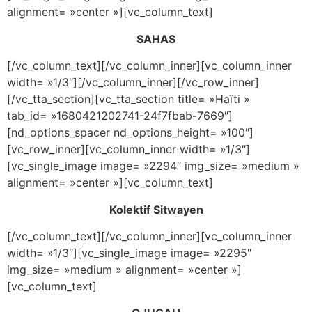
alignment= »center »][vc_column_text]
SAHAS
[/vc_column_text][/vc_column_inner][vc_column_inner
width= »1/3″][/vc_column_inner][/vc_row_inner]
[/vc_tta_section][vc_tta_section title= »Haïti »
tab_id= »1680421202741-24f7fbab-7669″]
[nd_options_spacer nd_options_height= »100″]
[vc_row_inner][vc_column_inner width= »1/3″]
[vc_single_image image= »2294″ img_size= »medium »
alignment= »center »][vc_column_text]
Kolektif Sitwayen
[/vc_column_text][/vc_column_inner][vc_column_inner
width= »1/3″][vc_single_image image= »2295″
img_size= »medium » alignment= »center »]
[vc_column_text]