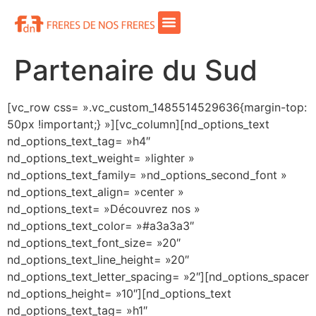
Partenaire du Sud
[vc_row css= ».vc_custom_1485514529636{margin-top:
50px !important;} »][vc_column][nd_options_text
nd_options_text_tag= »h4″
nd_options_text_weight= »lighter »
nd_options_text_family= »nd_options_second_font »
nd_options_text_align= »center »
nd_options_text= »Découvrez nos »
nd_options_text_color= »#a3a3a3″
nd_options_text_font_size= »20″
nd_options_text_line_height= »20″
nd_options_text_letter_spacing= »2″][nd_options_spacer
nd_options_height= »10″][nd_options_text
nd_options_text_tag= »h1″