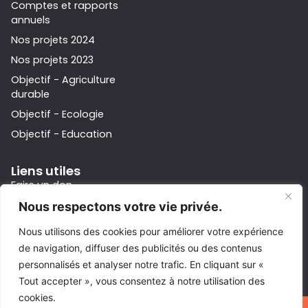
Comptes et rapports
annuels
Nos projets 2024
Nos projets 2023
Objectif - Agriculture
durable
Objectif - Ecologie
Objectif - Education
Liens utiles
Faire un don
Devenir bénévole
Nous respectons votre vie privée.
Contact
Nous utilisons des cookies pour améliorer votre expérience
Protection des données
de navigation, diffuser des publicités ou des contenus
personnalisés et analyser notre trafic. En cliquant sur «
Tout accepter », vous consentez à notre utilisation des
cookies.