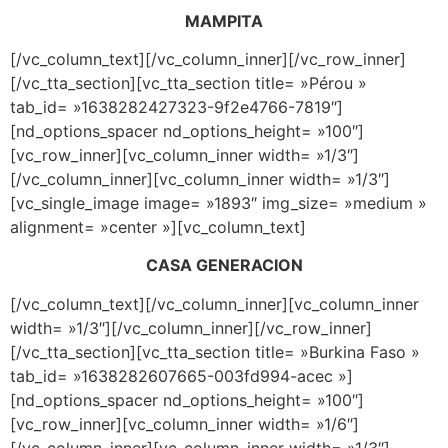
MAMPITA
[/vc_column_text][/vc_column_inner][/vc_row_inner]
[/vc_tta_section][vc_tta_section title= »Pérou »
tab_id= »1638282427323-9f2e4766-7819″]
[nd_options_spacer nd_options_height= »100″]
[vc_row_inner][vc_column_inner width= »1/3″]
[/vc_column_inner][vc_column_inner width= »1/3″]
[vc_single_image image= »1893″ img_size= »medium »
alignment= »center »][vc_column_text]
CASA GENERACION
[/vc_column_text][/vc_column_inner][vc_column_inner
width= »1/3″][/vc_column_inner][/vc_row_inner]
[/vc_tta_section][vc_tta_section title= »Burkina Faso »
tab_id= »1638282607665-003fd994-acec »]
[nd_options_spacer nd_options_height= »100″]
[vc_row_inner][vc_column_inner width= »1/6″]
[/vc_column_inner][vc_column_inner width= »1/3″]