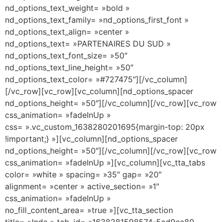
nd_options_text_weight= »bold »
nd_options_text_family= »nd_options_first_font »
nd_options_text_align= »center »
nd_options_text= »PARTENAIRES DU SUD »
nd_options_text_font_size= »50″
nd_options_text_line_height= »50″
nd_options_text_color= »#727475″][/vc_column]
[/vc_row][vc_row][vc_column][nd_options_spacer
nd_options_height= »50″][/vc_column][/vc_row][vc_row
css_animation= »fadeInUp »
css= ».vc_custom_1638280201695{margin-top: 20px
!important;} »][vc_column][nd_options_spacer
nd_options_height= »50″][/vc_column][/vc_row][vc_row
css_animation= »fadeInUp »][vc_column][vc_tta_tabs
color= »white » spacing= »35″ gap= »20″
alignment= »center » active_section= »1″
css_animation= »fadeInUp »
no_fill_content_area= »true »][vc_tta_section